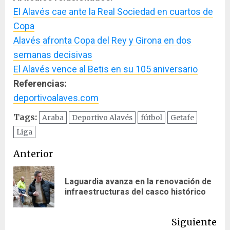
El Alavés cae ante la Real Sociedad en cuartos de
Copa
Alavés afronta Copa del Rey y Girona en dos
semanas decisivas
El Alavés vence al Betis en su 105 aniversario
Referencias:
deportivoalaves.com
Tags:
Araba
Deportivo Alavés
fútbol
Getafe
Liga
Navegación
Anterior
de
Laguardia avanza en la renovación de
En
entradas
infraestructuras del casco histórico
ant
Siguiente