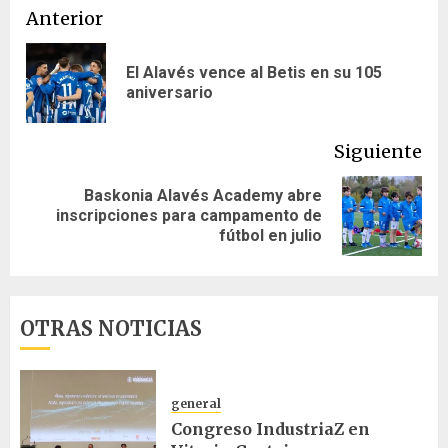
Navegación
Anterior
de
El Alavés vence al Betis en su 105
En
entradas
aniversario
ant
Siguiente
Baskonia Alavés Academy abre
Siguiente
inscripciones para campamento de
entrada:
fútbol en julio
OTRAS NOTICIAS
general
Congreso IndustriaZ en