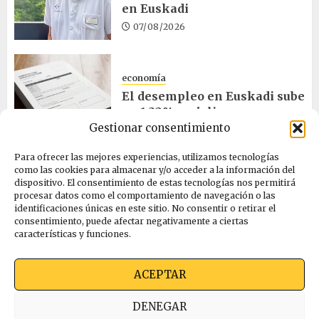
en Euskadi
07/08/2026
economía
El desempleo en Euskadi sube
un 1,32% en julio
Gestionar consentimiento
06/08/2026
Para ofrecer las mejores experiencias, utilizamos tecnologías
como las cookies para almacenar y/o acceder a la información del
salud
dispositivo. El consentimiento de estas tecnologías nos permitirá
procesar datos como el comportamiento de navegación o las
Bilbao acogerá el mayor
identificaciones únicas en este sitio. No consentir o retirar el
congreso europeo de salud
consentimiento, puede afectar negativamente a ciertas
pública en noviembre
características y funciones.
06/08/2026
ACEPTAR
Quienes somos
Ekimen Press
Privacidad
DENEGAR