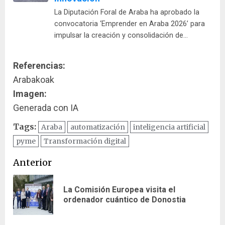
La Diputación Foral de Araba ha aprobado la
convocatoria ‘Emprender en Araba 2026’ para
impulsar la creación y consolidación de…
Referencias:
Arabakoak
Imagen:
Generada con IA
Tags:
Araba
automatización
inteligencia artificial
pyme
Transformación digital
Navegación
Anterior
de
La Comisión Europea visita el
En
entradas
ordenador cuántico de Donostia
ant