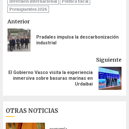
Inversión internacional
Política fiscal
Presupuestos 2026
Navegación
Anterior
de
Pradales impulsa la descarbonización
En
entradas
industrial
ant
Siguiente
El Gobierno Vasco visita la experiencia
Siguiente
inmersiva sobre basuras marinas en
entrada:
Urdaibai
OTRAS NOTICIAS
economía