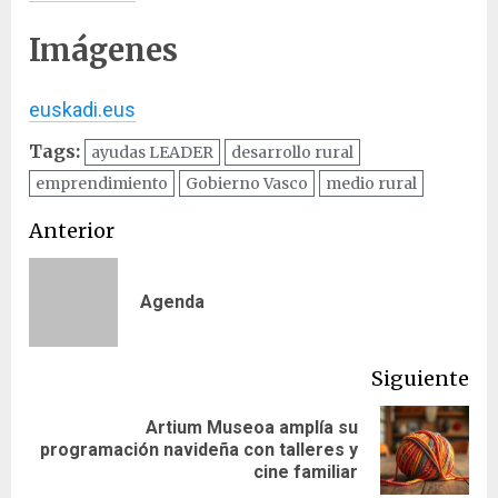
Imágenes
euskadi.eus
Tags:
ayudas LEADER
desarrollo rural
emprendimiento
Gobierno Vasco
medio rural
Navegación
Anterior
de
En
Agenda
entradas
ant
Siguiente
Artium Museoa amplía su
Siguiente
programación navideña con talleres y
entrada:
cine familiar