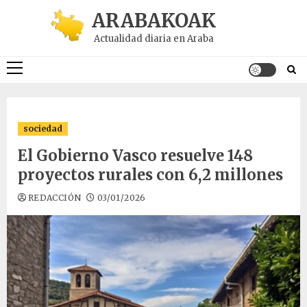
Saltar
ARABAKOAK
al
Actualidad diaria en Araba
contenido
Menú
principal
sociedad
El Gobierno Vasco resuelve 148
proyectos rurales con 6,2 millones
REDACCIÓN
03/01/2026