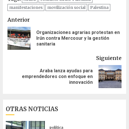
manifestaciones
movilización social
Palestina
Navegación
Anterior
de
Organizaciones agrarias protestan en
En
Irún contra Mercosur y la gestión
entradas
ant
sanitaria
Siguiente
Araba lanza ayudas para
Siguiente
emprendedores con enfoque en
entrada:
innovación
OTRAS NOTICIAS
política