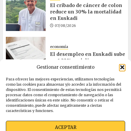
El cribado de cáncer de colon
reduce un 30% la mortalidad
en Euskadi
07/08/2026
economía
El desempleo en Euskadi sube
un 1,32% en julio
Gestionar consentimiento
06/08/2026
Para ofrecer las mejores experiencias, utilizamos tecnologías
como las cookies para almacenar y/o acceder a la información del
salud
dispositivo. El consentimiento de estas tecnologías nos permitirá
procesar datos como el comportamiento de navegación o las
Bilbao acogerá el mayor
identificaciones únicas en este sitio. No consentir o retirar el
congreso europeo de salud
consentimiento, puede afectar negativamente a ciertas
pública en noviembre
características y funciones.
06/08/2026
ACEPTAR