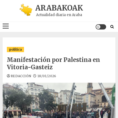
Saltar
ARABAKOAK
al
Actualidad diaria en Araba
contenido
Menú
principal
política
Manifestación por Palestina en
Vitoria-Gasteiz
REDACCIÓN
18/01/2026