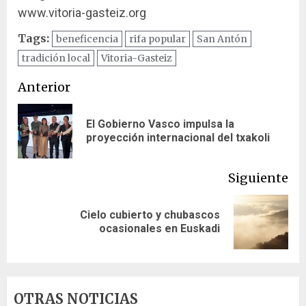
www.vitoria-gasteiz.org
Tags:
beneficencia
rifa popular
San Antón
tradición local
Vitoria-Gasteiz
Navegación
Anterior
de
El Gobierno Vasco impulsa la
En
entradas
proyección internacional del txakoli
ant
Siguiente
Cielo cubierto y chubascos
Siguiente
ocasionales en Euskadi
entrada:
OTRAS NOTICIAS