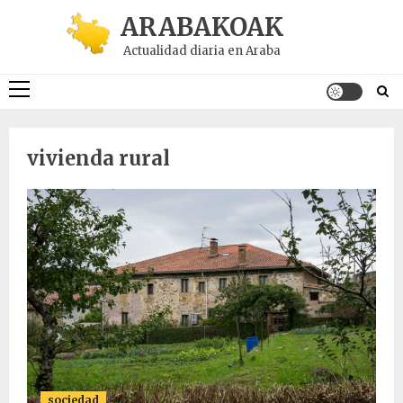
Saltar
ARABAKOAK
al
Actualidad diaria en Araba
contenido
Menú
principal
vivienda rural
sociedad