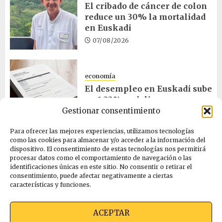
El cribado de cáncer de colon
reduce un 30% la mortalidad
en Euskadi
07/08/2026
economía
El desempleo en Euskadi sube
un 1,32% en julio
Gestionar consentimiento
06/08/2026
Para ofrecer las mejores experiencias, utilizamos tecnologías
como las cookies para almacenar y/o acceder a la información del
salud
dispositivo. El consentimiento de estas tecnologías nos permitirá
procesar datos como el comportamiento de navegación o las
Bilbao acogerá el mayor
identificaciones únicas en este sitio. No consentir o retirar el
congreso europeo de salud
consentimiento, puede afectar negativamente a ciertas
pública en noviembre
características y funciones.
06/08/2026
ACEPTAR