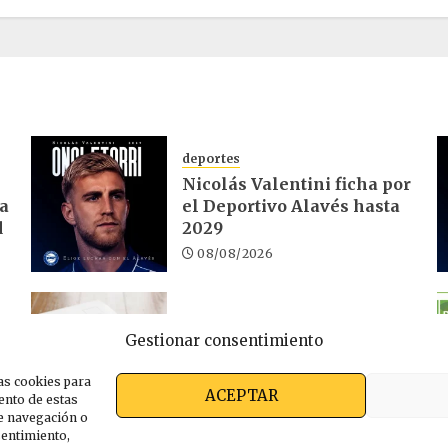
deportes
Nicolás Valentini ficha por
ra
el Deportivo Alavés hasta
d
2029
08/08/2026
economía
Gestionar consentimiento
El desempleo en Euskadi
sube un 1,32% en julio
as cookies para
ACEPTAR
06/08/2026
ento de estas
e navegación o
nsentimiento,