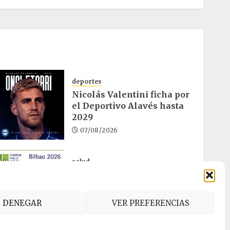
deportes
Nicolás Valentini ficha por
el Deportivo Alavés hasta
2029
07/08/2026
salud
Bilbao acogerá el mayor
congreso europeo de salud
pública en noviembre
DENEGAR
VER PREFERENCIAS
06/08/2026