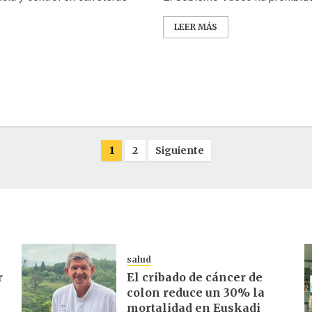
LEER MÁS
1
2
Siguiente
salud
r
El cribado de cáncer de
colon reduce un 30% la
mortalidad en Euskadi