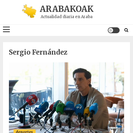
Saltar
ARABAKOAK
al
Actualidad diaria en Araba
contenido
Menú
principal
Sergio Fernández
deportes