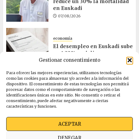
reduce un 30% la mortalidad
en Euskadi
07/08/2026
economía
El desempleo en Euskadi sube
un 1,32% en julio
Gestionar consentimiento
06/08/2026
Para ofrecer las mejores experiencias, utilizamos tecnologías
como las cookies para almacenar y/o acceder a la información del
salud
dispositivo. El consentimiento de estas tecnologías nos permitirá
procesar datos como el comportamiento de navegación o las
Bilbao acogerá el mayor
identificaciones únicas en este sitio. No consentir o retirar el
congreso europeo de salud
consentimiento, puede afectar negativamente a ciertas
pública en noviembre
características y funciones.
06/08/2026
ACEPTAR
Quienes somos
Ekimen Press
Privacidad
DENEGAR