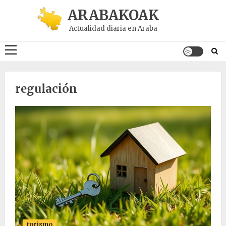
Saltar
ARABAKOAK
al
Actualidad diaria en Araba
contenido
Menú
principal
regulación
turismo