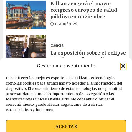
Bilbao acogerá el mayor
congreso europeo de salud
pública en noviembre
06/08/2026
ciencia
La exposición sobre el eclipse
concluye en Laguardia
Gestionar consentimiento
06/08/2026
Para ofrecer las mejores experiencias, utilizamos tecnologías
como las cookies para almacenar y/o acceder a la información del
salud
dispositivo. El consentimiento de estas tecnologías nos permitirá
procesar datos como el comportamiento de navegación o las
Osakidetza invertirá más de
identificaciones únicas en este sitio. No consentir o retirar el
un millón en rehabilitar el
consentimiento, puede afectar negativamente a ciertas
ambulatorio de Eibar
características y funciones.
05/08/2026
ACEPTAR