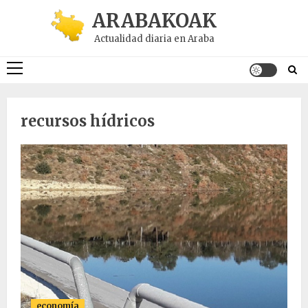
Saltar
ARABAKOAK
al
Actualidad diaria en Araba
contenido
Menú
principal
recursos hídricos
economía