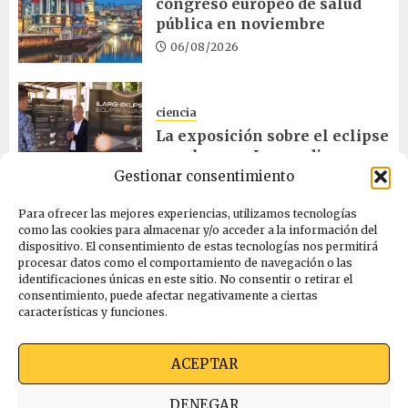
congreso europeo de salud
pública en noviembre
06/08/2026
ciencia
La exposición sobre el eclipse
concluye en Laguardia
Gestionar consentimiento
06/08/2026
Para ofrecer las mejores experiencias, utilizamos tecnologías
como las cookies para almacenar y/o acceder a la información del
salud
dispositivo. El consentimiento de estas tecnologías nos permitirá
procesar datos como el comportamiento de navegación o las
Osakidetza invertirá más de
identificaciones únicas en este sitio. No consentir o retirar el
un millón en rehabilitar el
consentimiento, puede afectar negativamente a ciertas
ambulatorio de Eibar
características y funciones.
05/08/2026
ACEPTAR
Quienes somos
Ekimen Press
Privacidad
DENEGAR