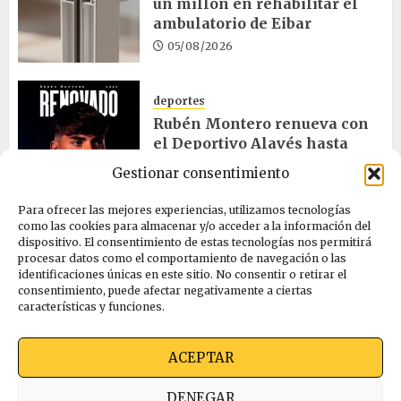
un millón en rehabilitar el
ambulatorio de Eibar
05/08/2026
deportes
Rubén Montero renueva con
el Deportivo Alavés hasta
2028
Gestionar consentimiento
05/08/2026
Para ofrecer las mejores experiencias, utilizamos tecnologías
como las cookies para almacenar y/o acceder a la información del
dispositivo. El consentimiento de estas tecnologías nos permitirá
cultura
procesar datos como el comportamiento de navegación o las
Melgosa, Barredo y Hurtado
identificaciones únicas en este sitio. No consentir o retirar el
asisten a la Bajada de Celedón
consentimiento, puede afectar negativamente a ciertas
características y funciones.
05/08/2026
ACEPTAR
Quienes somos
Ekimen Press
Privacidad
DENEGAR