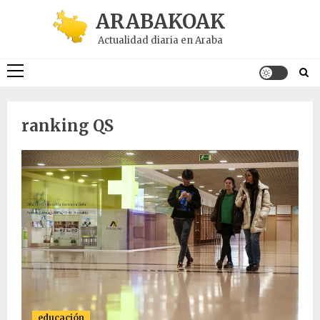
Saltar
ARABAKOAK
al
Actualidad diaria en Araba
contenido
Menú
principal
ranking QS
educación