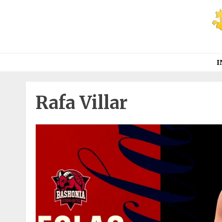
Saltar
al
contenido
I
Rafa Villar