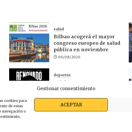
salud
Bilbao acogerá el mayor
congreso europeo de salud
pública en noviembre
06/08/2026
deportes
Rubén Montero renueva
Gestionar consentimiento
r
con el Deportivo Alavés
hasta 2028
as cookies para
05/08/2026
ACEPTAR
ento de estas
e navegación o
nsentimiento,
s somos
Ekimen Press
Privacidad
Política de cooki