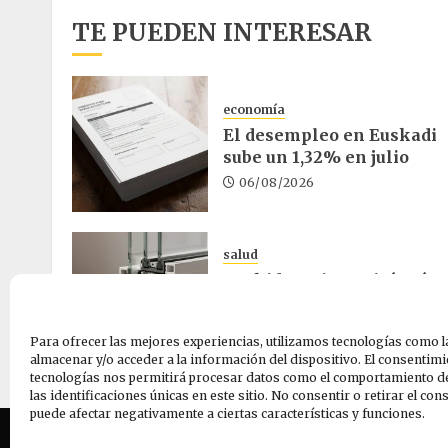
TE PUEDEN INTERESAR
economía
El desempleo en Euskadi
sube un 1,32% en julio
06/08/2026
salud
Osakidetza invertirá más
de un millón en rehabilita
el ambulatorio de Eibar
Para ofrecer las mejores experiencias, utilizamos tecnologías como l
05/08/2026
almacenar y/o acceder a la información del dispositivo. El consentimi
tecnologías nos permitirá procesar datos como el comportamiento d
las identificaciones únicas en este sitio. No consentir o retirar el co
puede afectar negativamente a ciertas características y funciones.
Quiene