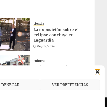
ciencia
La exposición sobre el
eclipse concluye en
Laguardia
06/08/2026
cultura
Melgosa, Barredo y
Hurtado asisten a la Bajada
de Celedón
05/08/2026
DENEGAR
VER PREFERENCIAS
es (UE)