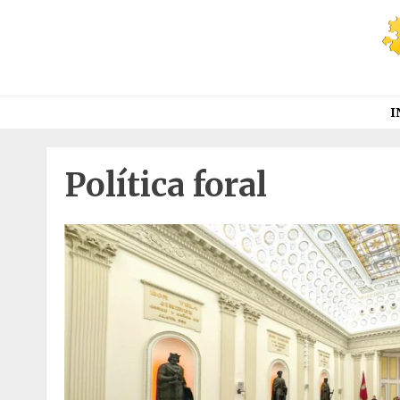
Saltar
al
contenido
I
Política foral