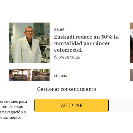
salud
Euskadi reduce un 50% la
mortalidad por cáncer
colorrectal
07/08/2026
ciencia
La exposición sobre el
Gestionar consentimiento
d
eclipse concluye en
Laguardia
as cookies para
06/08/2026
ACEPTAR
ento de estas
e navegación o
nsentimiento,
s somos
Ekimen Press
Privacidad
Política de cooki