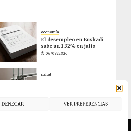
economía
El desempleo en Euskadi
sube un 1,32% en julio
06/08/2026
salud
Osakidetza invertirá más
de un millón en rehabilitar
el ambulatorio de Eibar
05/08/2026
DENEGAR
VER PREFERENCIAS
es (UE)