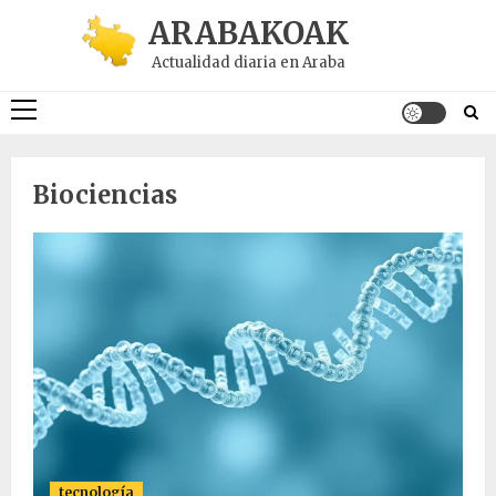
Saltar
ARABAKOAK
al
Actualidad diaria en Araba
contenido
Menú
principal
Biociencias
tecnología