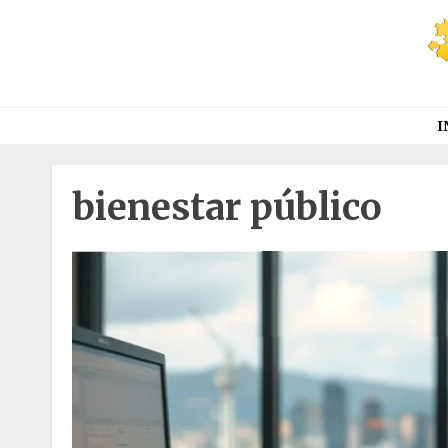
Saltar
al
contenido
I
bienestar público