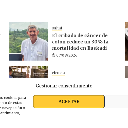
salud
r
El cribado de cáncer de
colon reduce un 30% la
mortalidad en Euskadi
07/08/2026
ciencia
La exposición sobre el
Gestionar consentimiento
d
eclipse concluye en
Laguardia
as cookies para
06/08/2026
ACEPTAR
ento de estas
e navegación o
nsentimiento,
s somos
Ekimen Press
Privacidad
Política de cooki