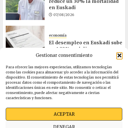
reduce un 30% la mortalidad
en Euskadi
07/08/2026
economía
El desempleo en Euskadi sube
un 1,32% en julio
Gestionar consentimiento
06/08/2026
Para ofrecer las mejores experiencias, utilizamos tecnologías
como las cookies para almacenar y/o acceder a la información del
salud
dispositivo. El consentimiento de estas tecnologías nos permitirá
procesar datos como el comportamiento de navegación o las
Bilbao acogerá el mayor
identificaciones únicas en este sitio. No consentir o retirar el
congreso europeo de salud
consentimiento, puede afectar negativamente a ciertas
pública en noviembre
características y funciones.
06/08/2026
ACEPTAR
Quienes somos
Ekimen Press
Privacidad
DENEGAR