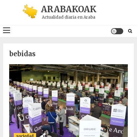
Saltar
ARABAKOAK
al
Actualidad diaria en Araba
contenido
Menú
principal
bebidas
sociedad