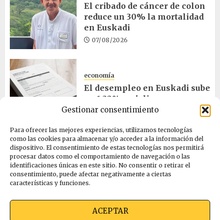
El cribado de cáncer de colon
reduce un 30% la mortalidad
en Euskadi
07/08/2026
economía
El desempleo en Euskadi sube
un 1,32% en julio
Gestionar consentimiento
06/08/2026
Para ofrecer las mejores experiencias, utilizamos tecnologías
como las cookies para almacenar y/o acceder a la información del
salud
dispositivo. El consentimiento de estas tecnologías nos permitirá
procesar datos como el comportamiento de navegación o las
Bilbao acogerá el mayor
identificaciones únicas en este sitio. No consentir o retirar el
congreso europeo de salud
consentimiento, puede afectar negativamente a ciertas
pública en noviembre
características y funciones.
06/08/2026
ACEPTAR