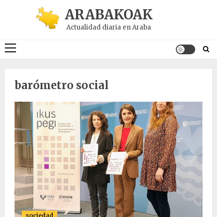
Saltar
ARABAKOAK
al
Actualidad diaria en Araba
contenido
Menú
principal
barómetro social
sociedad