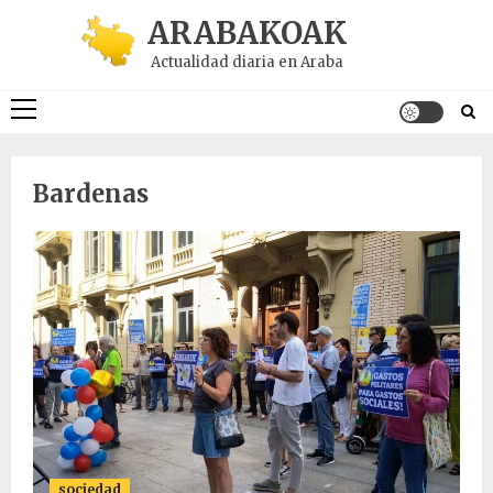
Saltar
ARABAKOAK
al
Actualidad diaria en Araba
contenido
Menú
principal
Bardenas
sociedad