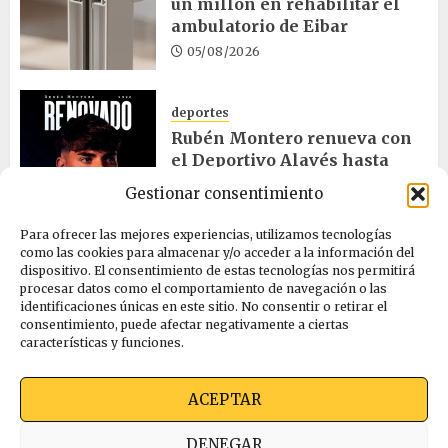
un millón en rehabilitar el
ambulatorio de Eibar
05/08/2026
deportes
Rubén Montero renueva con
el Deportivo Alavés hasta
2028
Gestionar consentimiento
05/08/2026
Para ofrecer las mejores experiencias, utilizamos tecnologías
como las cookies para almacenar y/o acceder a la información del
dispositivo. El consentimiento de estas tecnologías nos permitirá
cultura
procesar datos como el comportamiento de navegación o las
Melgosa, Barredo y Hurtado
identificaciones únicas en este sitio. No consentir o retirar el
asisten a la Bajada de Celedón
consentimiento, puede afectar negativamente a ciertas
características y funciones.
05/08/2026
ACEPTAR
Quienes somos
Ekimen Press
Privacidad
DENEGAR