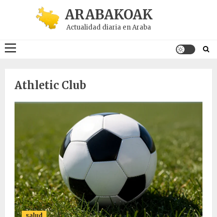
Saltar
ARABAKOAK
al
Actualidad diaria en Araba
contenido
Menú
principal
Athletic Club
salud