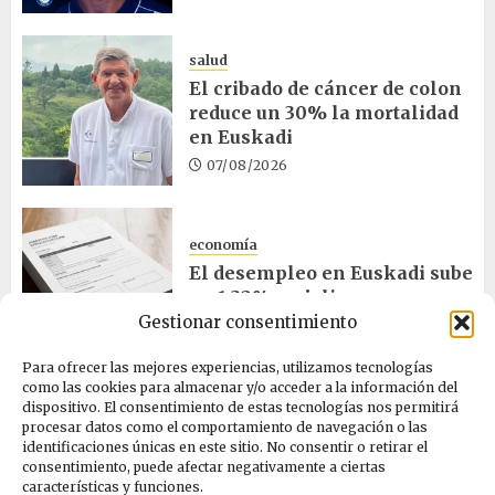
salud
El cribado de cáncer de colon
reduce un 30% la mortalidad
en Euskadi
07/08/2026
economía
El desempleo en Euskadi sube
un 1,32% en julio
Gestionar consentimiento
06/08/2026
Para ofrecer las mejores experiencias, utilizamos tecnologías
como las cookies para almacenar y/o acceder a la información del
salud
dispositivo. El consentimiento de estas tecnologías nos permitirá
procesar datos como el comportamiento de navegación o las
Bilbao acogerá el mayor
identificaciones únicas en este sitio. No consentir o retirar el
congreso europeo de salud
consentimiento, puede afectar negativamente a ciertas
pública en noviembre
características y funciones.