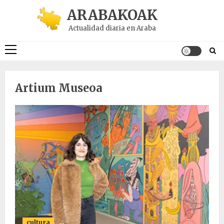
Saltar
ARABAKOAK
al
Actualidad diaria en Araba
contenido
Menú
principal
Artium Museoa
cultura