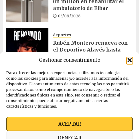
un millón en rehabilitar el
ambulatorio de Eibar
05/08/2026
deportes
Rubén Montero renueva con
el Deportivo Alavés hasta
2028
Gestionar consentimiento
05/08/2026
Para ofrecer las mejores experiencias, utilizamos tecnologías
como las cookies para almacenar y/o acceder a la información del
dispositivo. El consentimiento de estas tecnologías nos permitirá
cultura
procesar datos como el comportamiento de navegación o las
Melgosa, Barredo y Hurtado
identificaciones únicas en este sitio. No consentir o retirar el
asisten a la Bajada de Celedón
consentimiento, puede afectar negativamente a ciertas
características y funciones.
05/08/2026
ACEPTAR
Quienes somos
Ekimen Press
Privacidad
DENEGAR