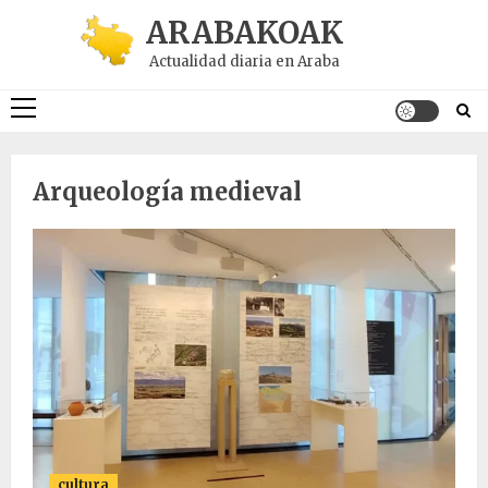
Saltar
ARABAKOAK
al
Actualidad diaria en Araba
contenido
Menú
principal
Arqueología medieval
cultura