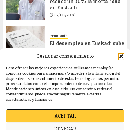
reduce un 30% la mortalidad
en Euskadi
07/08/2026
economía
El desempleo en Euskadi sube
un 1,32% en julio
Gestionar consentimiento
06/08/2026
Para ofrecer las mejores experiencias, utilizamos tecnologías
como las cookies para almacenar y/o acceder a la información del
salud
dispositivo. El consentimiento de estas tecnologías nos permitirá
procesar datos como el comportamiento de navegación o las
Bilbao acogerá el mayor
identificaciones únicas en este sitio. No consentir o retirar el
congreso europeo de salud
consentimiento, puede afectar negativamente a ciertas
pública en noviembre
características y funciones.
06/08/2026
ACEPTAR
Quienes somos
Ekimen Press
Privacidad
DENEGAR