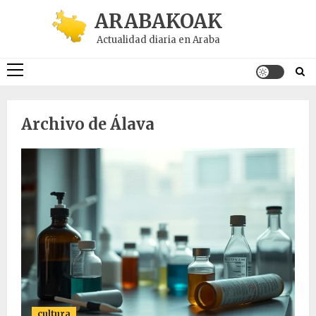
Saltar
ARABAKOAK
al
Actualidad diaria en Araba
contenido
Menú
principal
Archivo de Álava
cultura