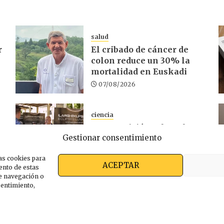
salud
r
El cribado de cáncer de
colon reduce un 30% la
mortalidad en Euskadi
07/08/2026
ciencia
La exposición sobre el
Gestionar consentimiento
d
eclipse concluye en
Laguardia
as cookies para
06/08/2026
ACEPTAR
ento de estas
e navegación o
nsentimiento,
s somos
Ekimen Press
Privacidad
Política de cooki