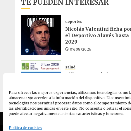
TE PUEDEN INTERESAR
deportes
Nicolás Valentini ficha po
el Deportivo Alavés hasta
2029
07/08/2026
salud
Bilbao acogerá el mayor
congreso europeo de salu
pública en noviembre
Para ofrecer las mejores experiencias, utilizamos tecnologías como l
06/08/2026
almacenar y/o acceder a la información del dispositivo. El consentimi
tecnologías nos permitirá procesar datos como el comportamiento d
las identificaciones únicas en este sitio. No consentir o retirar el co
puede afectar negativamente a ciertas características y funciones.
Quiene
Política de cookies