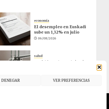
economía
El desempleo en Euskadi
sube un 1,32% en julio
06/08/2026
salud
Osakidetza invertirá más
de un millón en rehabilitar
el ambulatorio de Eibar
05/08/2026
DENEGAR
VER PREFERENCIAS
es (UE)