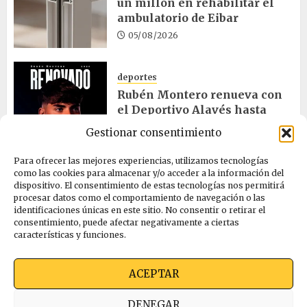
un millón en rehabilitar el
ambulatorio de Eibar
05/08/2026
deportes
Rubén Montero renueva con
el Deportivo Alavés hasta
2028
Gestionar consentimiento
05/08/2026
Para ofrecer las mejores experiencias, utilizamos tecnologías
como las cookies para almacenar y/o acceder a la información del
dispositivo. El consentimiento de estas tecnologías nos permitirá
cultura
procesar datos como el comportamiento de navegación o las
Melgosa, Barredo y Hurtado
identificaciones únicas en este sitio. No consentir o retirar el
asisten a la Bajada de Celedón
consentimiento, puede afectar negativamente a ciertas
características y funciones.
05/08/2026
ACEPTAR
Quienes somos
Ekimen Press
Privacidad
DENEGAR