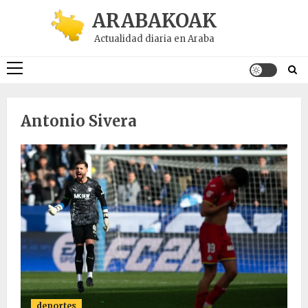
Saltar
ARABAKOAK
al
Actualidad diaria en Araba
contenido
Menú
principal
Antonio Sivera
deportes