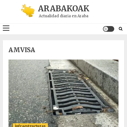
Saltar
ARABAKOAK
al
Actualidad diaria en Araba
contenido
Menú
principal
AMVISA
infraestructuras