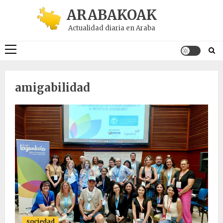
Saltar
ARABAKOAK
al
Actualidad diaria en Araba
contenido
Menú
principal
amigabilidad
sociedad