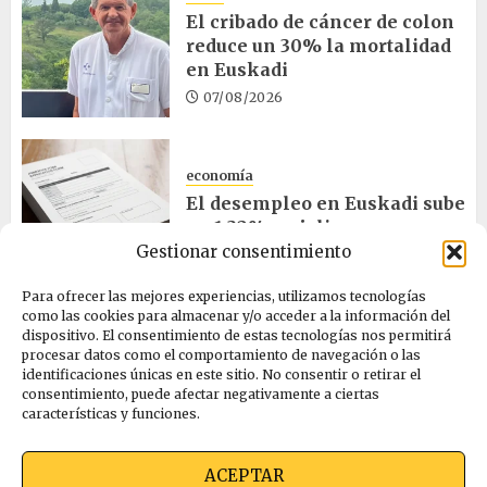
El cribado de cáncer de colon
reduce un 30% la mortalidad
en Euskadi
07/08/2026
economía
El desempleo en Euskadi sube
un 1,32% en julio
Gestionar consentimiento
06/08/2026
Para ofrecer las mejores experiencias, utilizamos tecnologías
como las cookies para almacenar y/o acceder a la información del
salud
dispositivo. El consentimiento de estas tecnologías nos permitirá
procesar datos como el comportamiento de navegación o las
Bilbao acogerá el mayor
identificaciones únicas en este sitio. No consentir o retirar el
congreso europeo de salud
consentimiento, puede afectar negativamente a ciertas
pública en noviembre
características y funciones.
06/08/2026
ACEPTAR