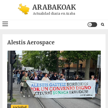
Saltar
ARABAKOAK
al
Actualidad diaria en Araba
contenido
Menú
principal
Alestis Aerospace
sociedad