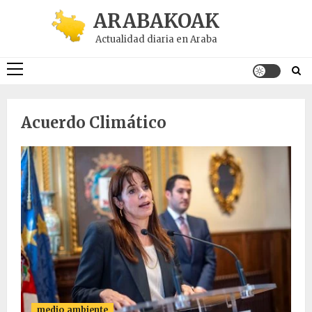
Saltar
ARABAKOAK
al
Actualidad diaria en Araba
contenido
Menú
principal
Acuerdo Climático
medio_ambiente