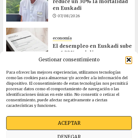
reduce un 30% la mortalidad
en Euskadi
07/08/2026
economía
El desempleo en Euskadi sube
un 1,32% en julio
Gestionar consentimiento
06/08/2026
Para ofrecer las mejores experiencias, utilizamos tecnologías
como las cookies para almacenar y/o acceder a la información del
salud
dispositivo. El consentimiento de estas tecnologías nos permitirá
procesar datos como el comportamiento de navegación o las
Bilbao acogerá el mayor
identificaciones únicas en este sitio. No consentir o retirar el
congreso europeo de salud
consentimiento, puede afectar negativamente a ciertas
pública en noviembre
características y funciones.
06/08/2026
ACEPTAR
Quienes somos
Ekimen Press
Privacidad
DENEGAR