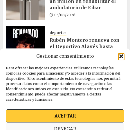
un millón en rehabilitar el
ambulatorio de Eibar
05/08/2026
deportes
Rubén Montero renueva con
el Deportivo Alavés hasta
2028
Gestionar consentimiento
05/08/2026
Para ofrecer las mejores experiencias, utilizamos tecnologías
como las cookies para almacenar y/o acceder a la información del
dispositivo. El consentimiento de estas tecnologías nos permitirá
cultura
procesar datos como el comportamiento de navegación o las
Melgosa, Barredo y Hurtado
identificaciones únicas en este sitio. No consentir o retirar el
asisten a la Bajada de Celedón
consentimiento, puede afectar negativamente a ciertas
características y funciones.
05/08/2026
ACEPTAR
Quienes somos
Ekimen Press
Privacidad
DENEGAR