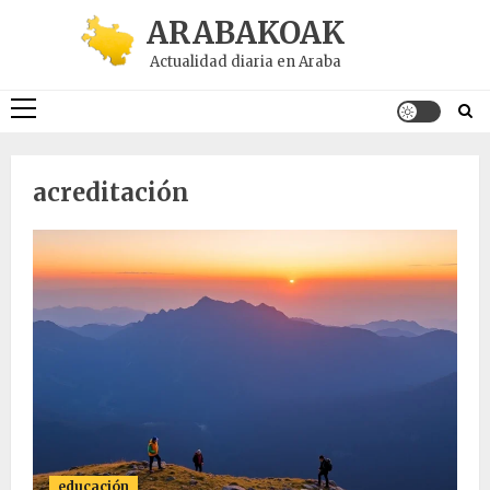
Saltar
ARABAKOAK
al
Actualidad diaria en Araba
contenido
Menú
principal
acreditación
educación