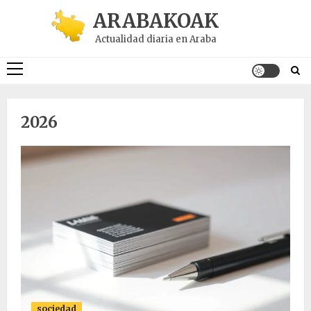
Saltar
ARABAKOAK
al
Actualidad diaria en Araba
contenido
Menú
principal
2026
sociedad