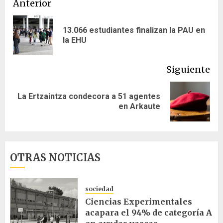
Navegación
Anterior
de
13.066 estudiantes finalizan la PAU en
En
entradas
la EHU
ant
Siguiente
La Ertzaintza condecora a 51 agentes
Siguiente
en Arkaute
entrada:
OTRAS NOTICIAS
sociedad
Ciencias Experimentales
acapara el 94% de categoría A