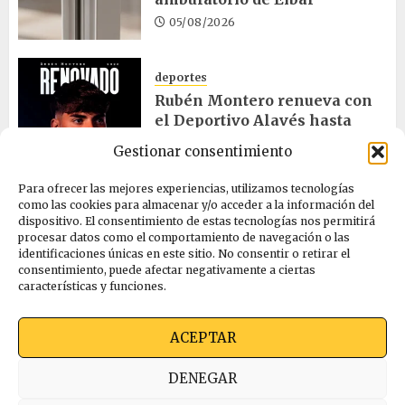
05/08/2026
deportes
Rubén Montero renueva con
el Deportivo Alavés hasta
2028
Gestionar consentimiento
05/08/2026
Para ofrecer las mejores experiencias, utilizamos tecnologías
como las cookies para almacenar y/o acceder a la información del
dispositivo. El consentimiento de estas tecnologías nos permitirá
cultura
procesar datos como el comportamiento de navegación o las
Melgosa, Barredo y Hurtado
identificaciones únicas en este sitio. No consentir o retirar el
asisten a la Bajada de Celedón
consentimiento, puede afectar negativamente a ciertas
características y funciones.
05/08/2026
ACEPTAR
Quienes somos
Ekimen Press
Privacidad
DENEGAR
Política de cookies (UE)