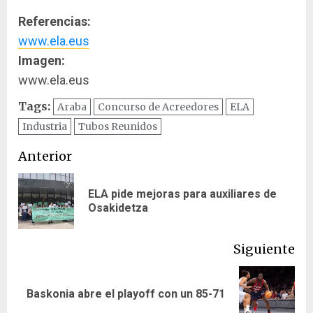
Referencias:
www.ela.eus
Imagen:
www.ela.eus
Tags:
Araba
Concurso de Acreedores
ELA
Industria
Tubos Reunidos
Navegación
Anterior
de
ELA pide mejoras para auxiliares de
En
entradas
Osakidetza
ant
Siguiente
Siguiente
Baskonia abre el playoff con un 85-71
entrada: