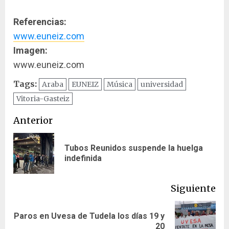
Referencias:
www.euneiz.com
Imagen:
www.euneiz.com
Tags:
Araba
EUNEIZ
Música
universidad
Vitoria-Gasteiz
Navegación
Anterior
de
Tubos Reunidos suspende la huelga
En
entradas
indefinida
ant
Siguiente
Paros en Uvesa de Tudela los días 19 y
Siguiente
20