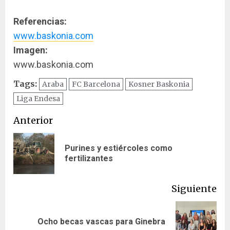
Referencias:
www.baskonia.com
Imagen:
www.baskonia.com
Tags:
Araba
FC Barcelona
Kosner Baskonia
Liga Endesa
Navegación
Anterior
de
Purines y estiércoles como
En
entradas
fertilizantes
ant
Siguiente
Siguiente
Ocho becas vascas para Ginebra