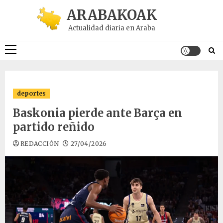
Saltar
ARABAKOAK
al
Actualidad diaria en Araba
contenido
Menú
principal
deportes
Baskonia pierde ante Barça en
partido reñido
REDACCIÓN
27/04/2026