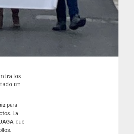
ntra los
ctado un
eiz
para
ctos. La
UAGA
, que
llos.