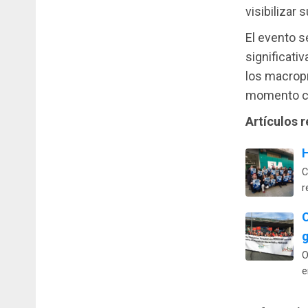
visibilizar 
El evento s
significativ
los macrop
momento cla
Artículos 
H
C
r
O
g
O
e