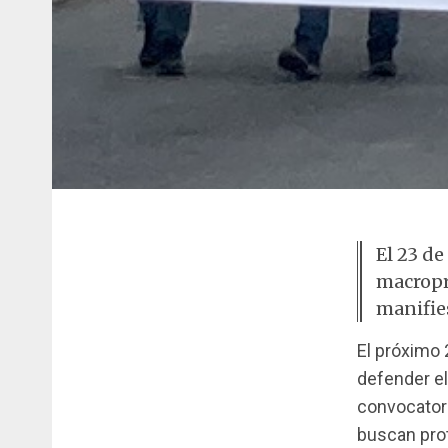
El 23 de
macropr
manifie
El próximo 
defender el
convocatori
buscan prot