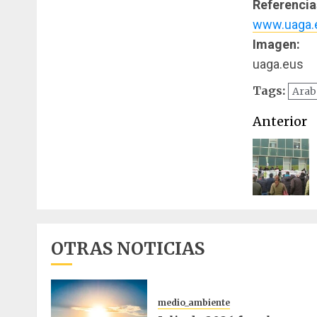
Referencia
www.uaga.
Imagen:
uaga.eus
Tags:
Arab
Naveg
Anterior
de
entrad
OTRAS NOTICIAS
medio_ambiente