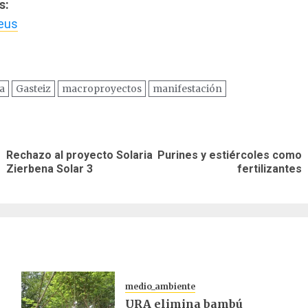
s:
eus
a
Gasteiz
macroproyectos
manifestación
ación
Rechazo al proyecto Solaria
Purines y estiércoles como
Entrada
Siguiente
as
Zierbena Solar 3
fertilizantes
anterior:
entrada:
medio_ambiente
URA elimina bambú