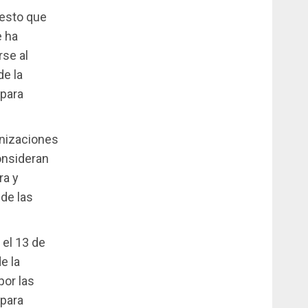
iesto que
e ha
rse al
de la
 para
anizaciones
onsideran
ra y
de las
 el 13 de
e la
por las
 para