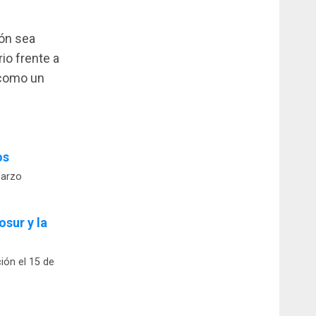
ión sea
rio frente a
 como un
os
marzo
sur y la
ión el 15 de