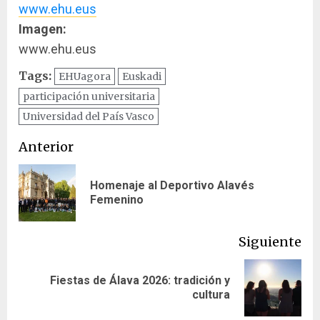
www.ehu.eus
Imagen:
www.ehu.eus
Tags:
EHUagora
Euskadi
participación universitaria
Universidad del País Vasco
Navegación
Anterior
de
Homenaje al Deportivo Alavés
En
entradas
Femenino
ant
Siguiente
Fiestas de Álava 2026: tradición y
Siguiente
cultura
entrada: