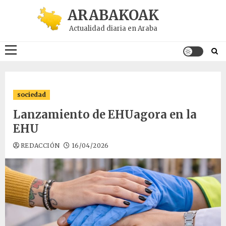
Saltar
ARABAKOAK
al
Actualidad diaria en Araba
contenido
Menú
principal
sociedad
Lanzamiento de EHUagora en la
EHU
REDACCIÓN
16/04/2026