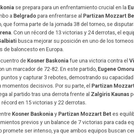
skonia
se prepara para un enfrentamiento crucial en la
Eu
umbo a
Belgrado
para enfrentarse al
Partizan Mozzart Be
o, que forma parte de la jornada 38 del torneo, se disputar
Arena
. Con un récord de 13 victorias y 24 derrotas, el equi
albiati
busca mejorar su posición en uno de los torneo
s de baloncesto en Europa.
ncuentro de
Kosner Baskonia
fue una victoria contra el
V
con un marcador de 72-82. En este partido,
Eugene Omoru
2 puntos y capturar 3 rebotes, demostrando su capacidad 
n momentos decisivos. Por su parte, el
Partizan Mozzart
ega al partido tras una derrota frente al
Zalgiris Kaunas
po
 récord en 15 victorias y 22 derrotas.
 entre
Kosner Baskonia
y
Partizan Mozzart Bet
es equili
mientos previos y un balance de 7 victorias para cada eq
o promete ser intenso, ya que ambos equipos buscan cerr