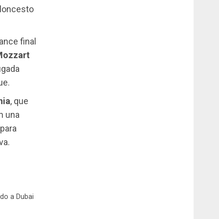
aloncesto
ance final
Mozzart
ugada
ue.
nia
, que
n una
 para
va.
do a Dubai