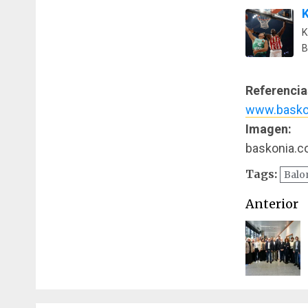
K
K
B
Referencia
www.basko
Imagen:
baskonia.
Tags:
Balo
Naveg
Anterior
de
entrad