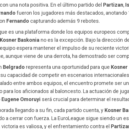
on una nota positiva. En el último partido del
Partizan
,
I
rnando
fueron los jugadores más destacados, anotando 
con
Fernando
capturando además 9 rebotes.
gue es una plataforma donde los equipos europeos comp
Kosner Baskonia
no es la excepción. Bajo la dirección d
l equipo espera mantener el impulso de su reciente victor
que, aunque viene de una derrota, ha demostrado ser compe
en
Belgrado
representa una oportunidad para que
Kosner
su capacidad de competir en escenarios internacionales
gualado entre ambos equipos, el encuentro promete ser un
 para los aficionados al baloncesto. La actuación de jug
o
Eugene Omoruyi
será crucial para determinar el resultad
orada llegando a su fin, cada partido cuenta, y
Kosner Ba
do a cerrar con fuerza. La EuroLeague sigue siendo un e
victoria es valiosa, y el enfrentamiento contra el
Partiz