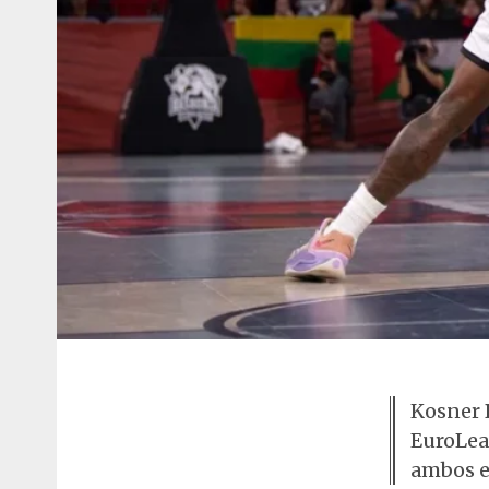
Kosner 
EuroLeag
ambos e