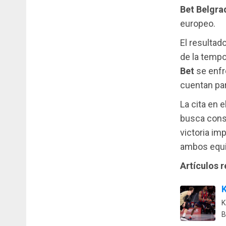
Bet Belgra
europeo.
El resultado
de la temp
Bet
se enfr
cuentan par
La cita en e
busca conso
victoria im
ambos equi
Artículos 
K
K
B