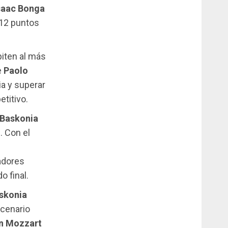
saac Bonga
12 puntos
iten al más
e
Paolo
ia y superar
titivo.
 Baskonia
. Con el
adores
o final.
skonia
scenario
an Mozzart