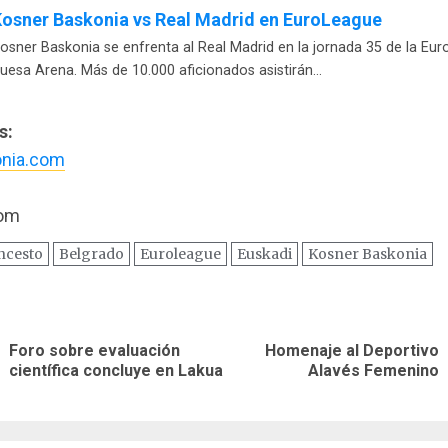
osner Baskonia vs Real Madrid en EuroLeague
osner Baskonia se enfrenta al Real Madrid en la jornada 35 de la Eur
uesa Arena. Más de 10.000 aficionados asistirán…
s:
nia.com
com
ncesto
Belgrado
Euroleague
Euskadi
Kosner Baskonia
ación
Foro sobre evaluación
Homenaje al Deportivo
Entrada
Siguiente
as
científica concluye en Lakua
Alavés Femenino
anterior:
entrada: