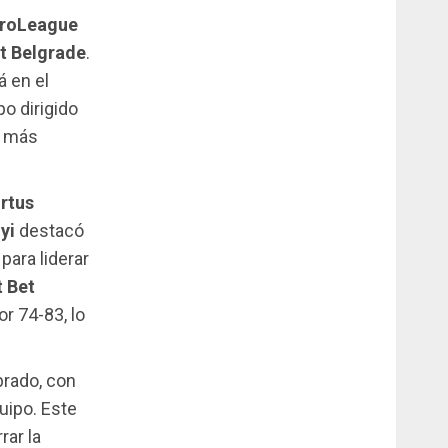
roLeague
t Belgrade
.
á en el
po dirigido
s más
irtus
yi
destacó
para liderar
 Bet
r 74-83, lo
brado, con
uipo. Este
ar la