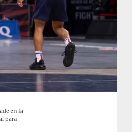
ade en la
al para