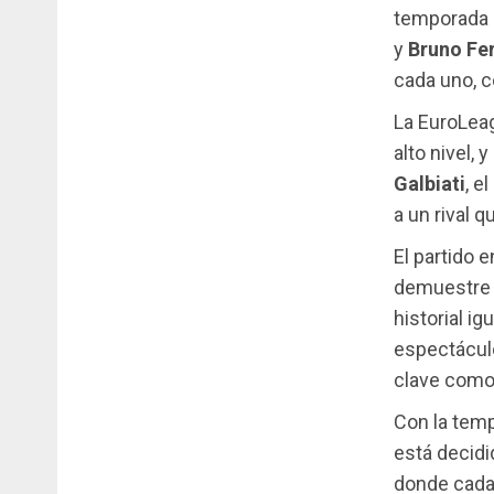
temporada c
y
Bruno Fe
cada uno, 
La EuroLea
alto nivel, y
Galbiati
, e
a un rival 
El partido 
demuestre 
historial i
espectáculo
clave com
Con la temp
está decidi
donde cada 