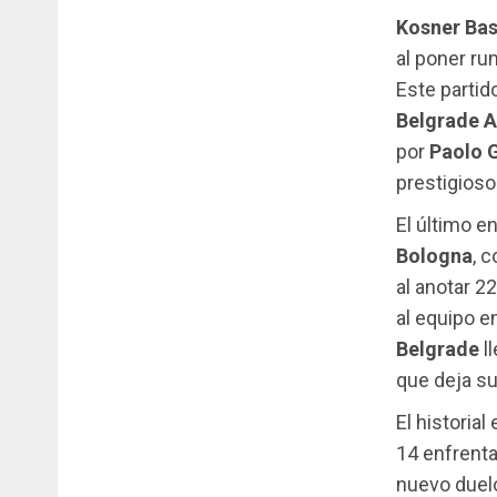
Kosner Ba
al poner r
Este partid
Belgrade 
por
Paolo G
prestigioso
El último e
Bologna
, 
al anotar 2
al equipo e
Belgrade
ll
que deja su
El historial
14 enfrenta
nuevo duel