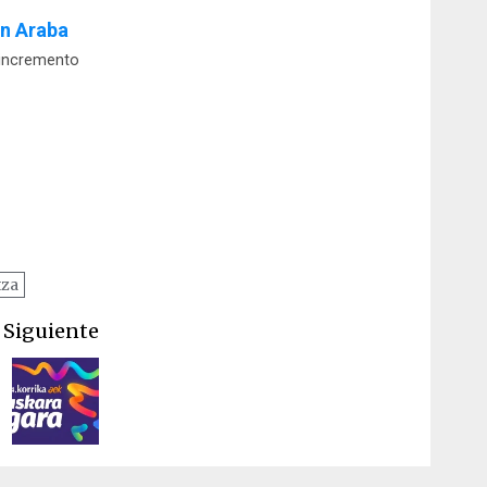
en Araba
 incremento
tza
Siguiente