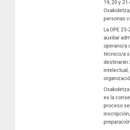
19, 20 y 21 
Osakidetza,
personas co
La OPE 23-
auxiliar adm
operario/a d
técnico/a s
destinarán
intelectual
organizació
Osakidetza 
es la conse
proceso sel
inscripción,
preparación