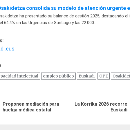
sakidetza consolida su modelo de atención urgente 
sakidetza ha presentado su balance de gestión 2025, destacando el
el 64,4% en las Urgencias de Santiago y las 22.000…
s:
di.eus
s
pacidad intelectual
empleo público
Euskadi
OPE
Osakide
ación
Proponen mediación para
La Korrika 2026 recorre
Entrada
Siguiente
as
huelga médica estatal
Euskadi
anterior:
entrada: