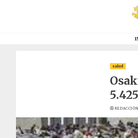
Saltar
al
contenido
I
salud
Osak
5.425
REDACCIÓ