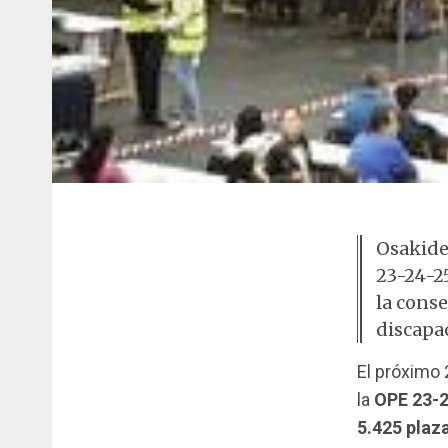
Osakidet
23-24-25
la cons
discapac
El próximo
la
OPE 23-
5.425 plaz