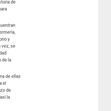
storia de
para
cuentran
fermería,
orio y
 vez, se
dad
 de la
na de ellas
a el
azo de
así la