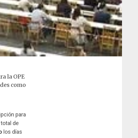
ara la OPE
dades como
ripción para
total de
o
los días