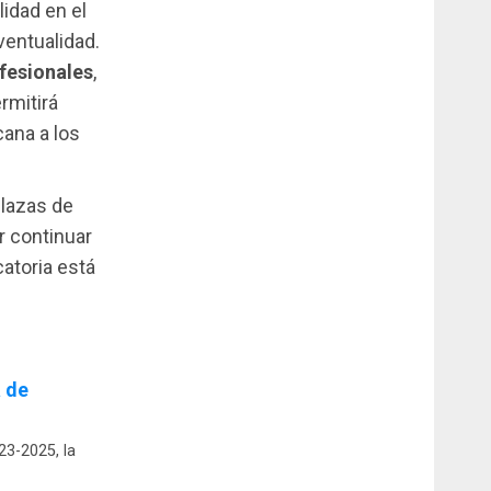
lidad en el
ventualidad.
fesionales
,
rmitirá
cana a los
plazas de
r continuar
atoria está
a de
23-2025, la