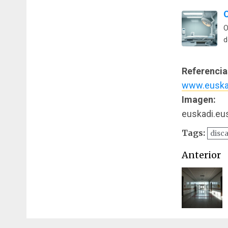
O
O
d
Referencia
www.euska
Imagen:
euskadi.eu
Tags:
disca
Naveg
Anterior
de
entrad