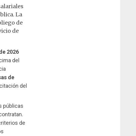
alariales
blica. La
pliego de
vicio de
de 2026
cima del
cia
sas de
citación del
s públicas
contratan.
riterios de
os