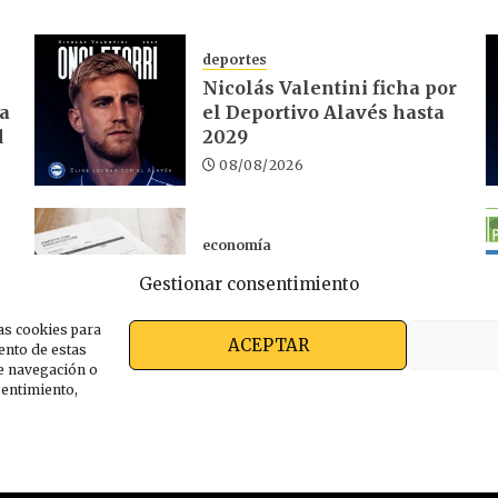
deportes
Nicolás Valentini ficha por
ra
el Deportivo Alavés hasta
d
2029
08/08/2026
economía
El desempleo en Euskadi
Gestionar consentimiento
sube un 1,32% en julio
06/08/2026
as cookies para
ACEPTAR
ento de estas
e navegación o
nsentimiento,
s somos
Ekimen Press
Privacidad
Política de cooki
ARABAKOAK 2026 | Editado con
Ekimen Press
by
Gako 