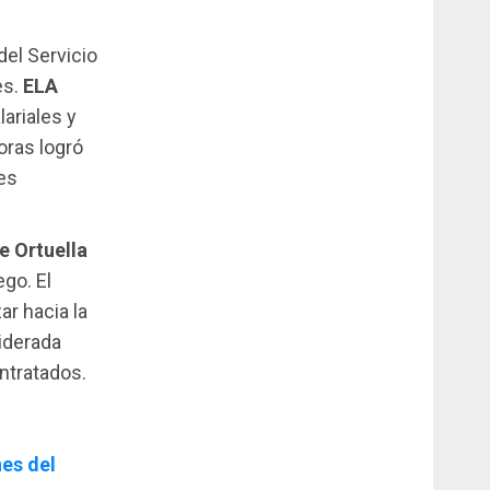
del Servicio
es.
ELA
ariales y
oras logró
es
e Ortuella
go. El
ar hacia la
siderada
ntratados.
nes del