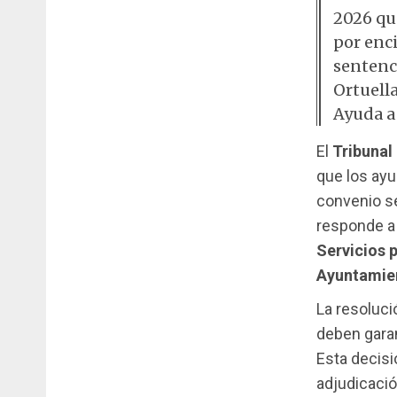
2026 qu
por enci
sentenc
Ortuella
Ayuda a
El
Tribunal
que los ayu
convenio se
responde a
Servicios 
Ayuntamien
La resoluci
deben garan
Esta decisi
adjudicació