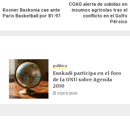
COAG alerta de subidas en
Kosner Baskonia cae ante
insumos agrícolas tras el
Entrada
Siguiente
as
Paris Basketball por 81-97
conflicto en el Golfo
anterior:
entrada:
Pérsico
política
a
Euskadi participa en el foro
de la ONU sobre Agenda
2030
15/07/2026