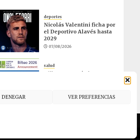
deportes
Nicolás Valentini ficha por
el Deportivo Alavés hasta
2029
07/08/2026
salud
Bilbao acogerá el mayor
congreso europeo de salud
pública en noviembre
06/08/2026
DENEGAR
VER PREFERENCIAS
es (UE)
AI
.