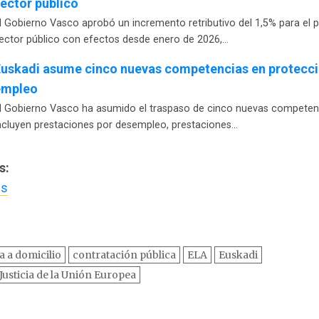
ector público
l Gobierno Vasco aprobó un incremento retributivo del 1,5% para el p
ector público con efectos desde enero de 2026,…
uskadi asume cinco nuevas competencias en protecció
empleo
l Gobierno Vasco ha asumido el traspaso de cinco nuevas competen
ncluyen prestaciones por desempleo, prestaciones…
s:
us
a a domicilio
contratación pública
ELA
Euskadi
Justicia de la Unión Europea
ación