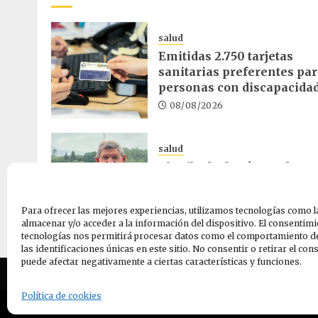
salud
Emitidas 2.750 tarjetas
sanitarias preferentes pa
personas con discapacida
08/08/2026
salud
El cribado de cáncer de
colon reduce un 30% la
mortalidad en Euskadi
Para ofrecer las mejores experiencias, utilizamos tecnologías como l
07/08/2026
almacenar y/o acceder a la información del dispositivo. El consentimi
tecnologías nos permitirá procesar datos como el comportamiento d
las identificaciones únicas en este sitio. No consentir o retirar el co
puede afectar negativamente a ciertas características y funciones.
Quiene
Política de cookies
© 