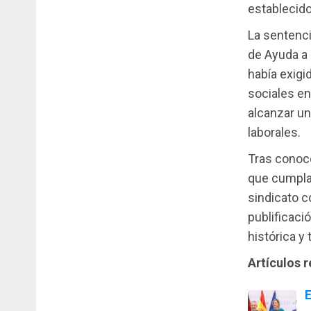
establecido
La sentenc
de Ayuda a
había exigi
sociales en
alcanzar u
laborales.
Tras conoce
que cumpla 
sindicato c
publificaci
histórica y
Artículos 
E