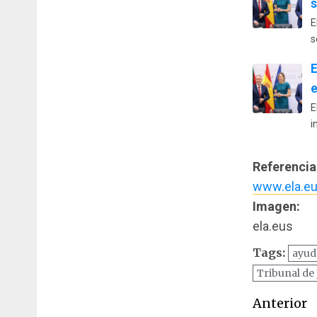
s
E
s
E
E
i
Referencia
www.ela.e
Imagen:
ela.eus
Tags:
ayud
Tribunal de 
Naveg
Anterior