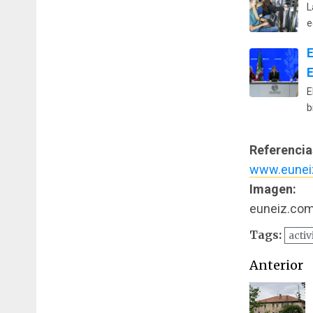
L
e
E
E
b
Referencia
www.eunei
Imagen:
euneiz.co
Tags:
activ
Naveg
Anterior
de