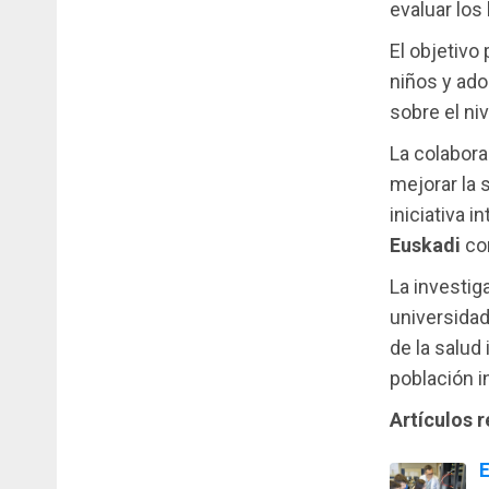
evaluar los
El objetivo 
niños y ado
sobre el ni
La colabor
mejorar la 
iniciativa 
Euskadi
con
La investig
universidad
de la salud 
población i
Artículos 
E