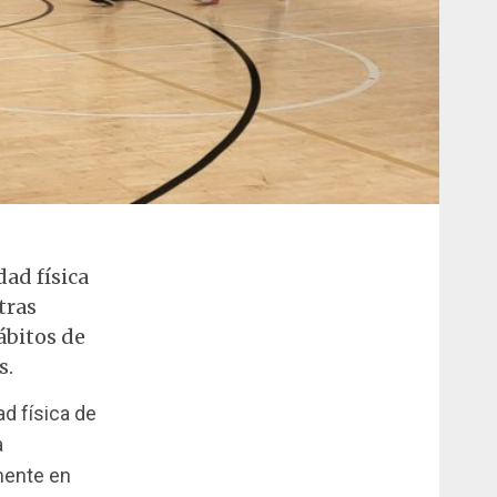
ad física
tras
ábitos de
s.
ad física de
a
mente en