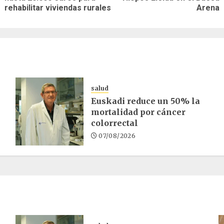
as
anterior:
entrada:
rehabilitar viviendas rurales
Arena
salud
Euskadi reduce un 50% la
mortalidad por cáncer
colorrectal
07/08/2026