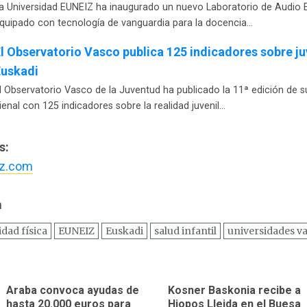
a Universidad EUNEIZ ha inaugurado un nuevo Laboratorio de Audio 
quipado con tecnología de vanguardia para la docencia…
l Observatorio Vasco publica 125 indicadores sobre j
Euskadi
l Observatorio Vasco de la Juventud ha publicado la 11ª edición de 
ienal con 125 indicadores sobre la realidad juvenil…
s:
z.com
m
idad física
EUNEIZ
Euskadi
salud infantil
universidades v
ación
Araba convoca ayudas de
Kosner Baskonia recibe a
Entrada
Siguiente
hasta 20.000 euros para
Hiopos Lleida en el Buesa