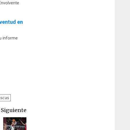
Envolvente
uventud en
su informe
ascas
Siguiente