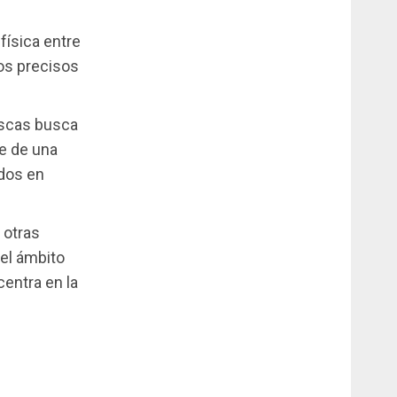
 física entre
os precisos
vascas busca
te de una
idos en
 otras
el ámbito
centra en la