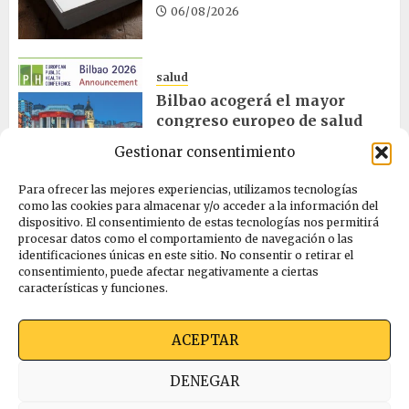
06/08/2026
salud
Bilbao acogerá el mayor
congreso europeo de salud
pública en noviembre
Gestionar consentimiento
06/08/2026
Para ofrecer las mejores experiencias, utilizamos tecnologías
como las cookies para almacenar y/o acceder a la información del
dispositivo. El consentimiento de estas tecnologías nos permitirá
ciencia
procesar datos como el comportamiento de navegación o las
La exposición sobre el eclipse
identificaciones únicas en este sitio. No consentir o retirar el
concluye en Laguardia
consentimiento, puede afectar negativamente a ciertas
características y funciones.
06/08/2026
ACEPTAR
Quienes somos
Ekimen Press
Privacidad
DENEGAR
Política de cookies (UE)