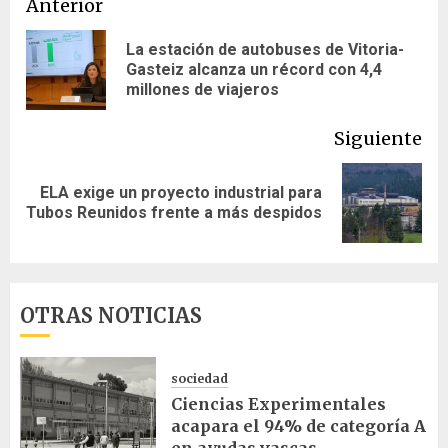
Navegación
Anterior
de
La estación de autobuses de Vitoria-
En
Gasteiz alcanza un récord con 4,4
entradas
ant
millones de viajeros
Siguiente
ELA exige un proyecto industrial para
Siguiente
Tubos Reunidos frente a más despidos
entrada:
OTRAS NOTICIAS
sociedad
Ciencias Experimentales
acapara el 94% de categoría A