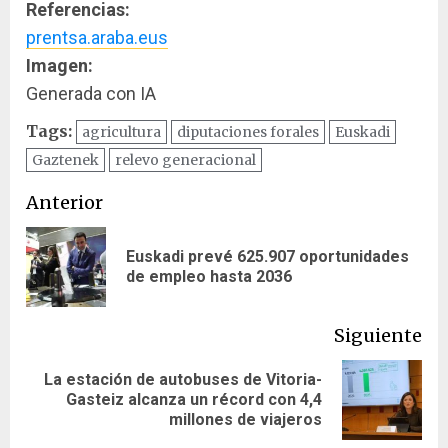
Referencias:
prentsa.araba.eus
Imagen:
Generada con IA
Tags:
agricultura
diputaciones forales
Euskadi
Gaztenek
relevo generacional
Navegación
Anterior
de
Euskadi prevé 625.907 oportunidades
En
entradas
de empleo hasta 2036
ant
Siguiente
La estación de autobuses de Vitoria-
Siguiente
Gasteiz alcanza un récord con 4,4
entrada:
millones de viajeros