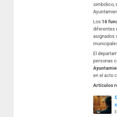
simbólico, 
Ayuntamien
Los
16 fun
diferentes
asignados s
municipales
El departa
personas co
Ayuntamie
en el acto 
Artículos 
G
E