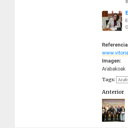
g
E
E
C
Referencia
www.vitoria
Imagen:
Arabakoak
Tags:
Arab
Naveg
Anterior
de
entrad