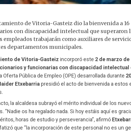
Interacción en evento de bienvenida a funcionarios
tamiento de Vitoria-Gasteiz dio la bienvenida a 1
arios con discapacidad intelectual que superaron 
os empleados trabajarán como auxiliares de servici
tes departamentos municipales.
ento de Vitoria-Gasteiz
incorporó este
2 de marzo de
cionarios y funcionarias con discapacidad intelectual
a Oferta Pública de Empleo (OPE) desarrollada durante
2
aider Etxebarria
presidió el acto de bienvenida a esto
s.
acto, la alcaldesa subrayó el mérito individual de los nuev
s. “Nadie os ha regalado nada. Si hoy estáis aquí es graci
ritos, horas de estudio y perseverancia”, afirmó
Etxebar
fatizó que “la incorporación de este personal no es un g