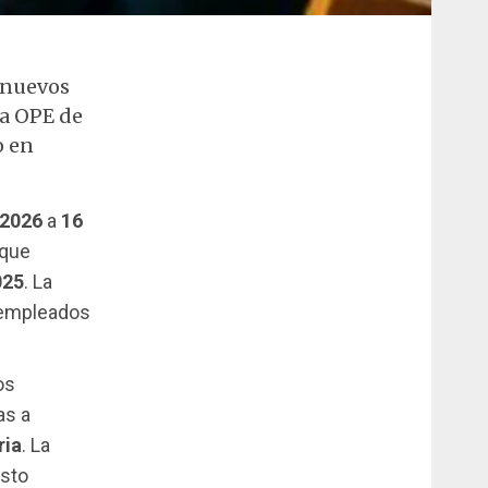
6 nuevos
la OPE de
o en
 2026
a
16
que
025
. La
s empleados
os
as a
ria
. La
esto