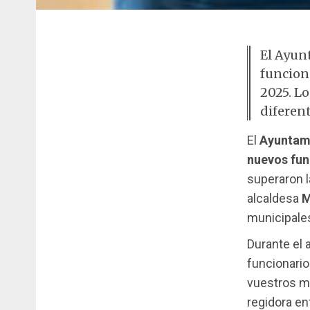
El Ayun
funcion
2025. L
diferen
El
Ayuntami
nuevos fun
superaron l
alcaldesa
M
municipale
Durante el 
funcionario
vuestros mé
regidora en