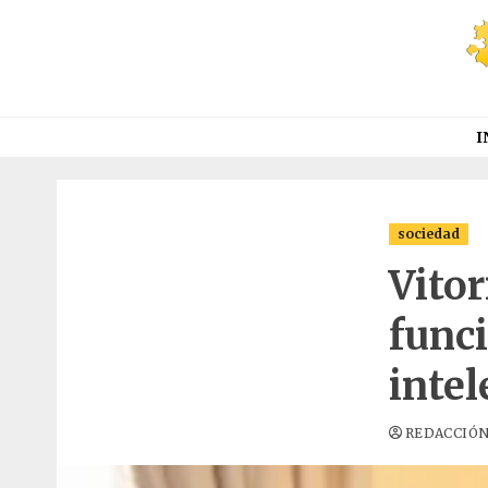
Saltar
al
contenido
I
sociedad
Vitor
func
intel
REDACCIÓ