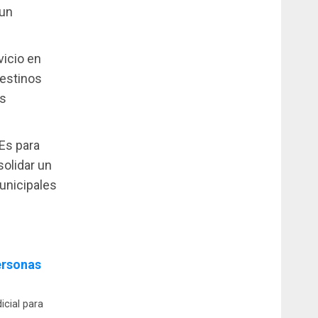
 un
icio en
destinos
as
Es para
solidar un
municipales
ersonas
icial para