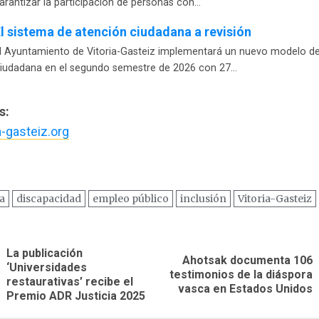
arantizar la participación de personas con…
l sistema de atención ciudadana a revisión
l Ayuntamiento de Vitoria-Gasteiz implementará un nuevo modelo d
iudadana en el segundo semestre de 2026 con 27…
s:
-gasteiz.org
a
discapacidad
empleo público
inclusión
Vitoria-Gasteiz
ación
La publicación
Ahotsak documenta 106
‘Universidades
Entrada
Siguiente
testimonios de la diáspora
as
restaurativas’ recibe el
anterior:
entrada:
vasca en Estados Unidos
Premio ADR Justicia 2025