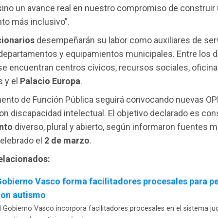
sino un avance real en nuestro compromiso de construir
to más inclusivo”.
cionarios
desempeñarán su labor como auxiliares de serv
 departamentos y equipamientos municipales. Entre los 
e encuentran centros cívicos, recursos sociales, oficin
 y el
Palacio Europa
.
mento de Función Pública seguirá convocando nuevas OP
n discapacidad intelectual. El objetivo declarado es con
nto
diverso, plural y abierto, según informaron fuentes 
celebrado el
2 de marzo
.
relacionados:
obierno Vasco forma facilitadores procesales para p
con autismo
l Gobierno Vasco incorpora facilitadores procesales en el sistema jud