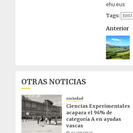
ehu.eus
Tags:
EHU
Naveg
Anterior
de
entrad
OTRAS NOTICIAS
sociedad
Ciencias Experimentales
acapara el 94% de
categoría A en ayudas
vascas