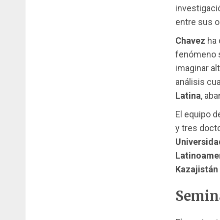
investigaci
entre sus 
Chavez
ha 
fenómeno so
imaginar al
análisis cua
Latina
, ab
El equipo 
y tres doct
Universida
Latinoamer
Kazajistán
Semina