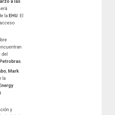
arzo a las
será
de la
EHU
. El
e acceso
obre
 encuentran
e del
Petrobras
.
abo
,
Mark
 la
Energy
k
ación y