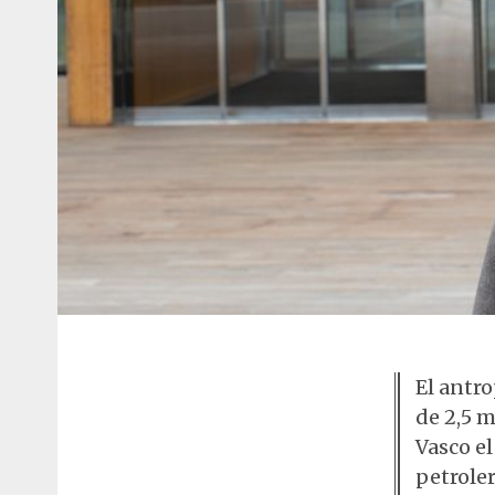
El antr
de 2,5 m
Vasco el
petroler