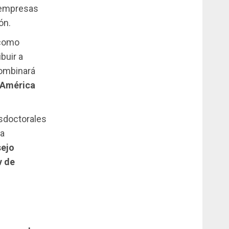
s empresas
ón.
 como
buir a
combinará
y América
sdoctorales
la
ejo
v de