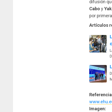
difusión qu
Cabo
y
Yak
por primera
Artículos 
L
c
L
D
L
D
M
Referencia
www.ehu.e
Imagen: