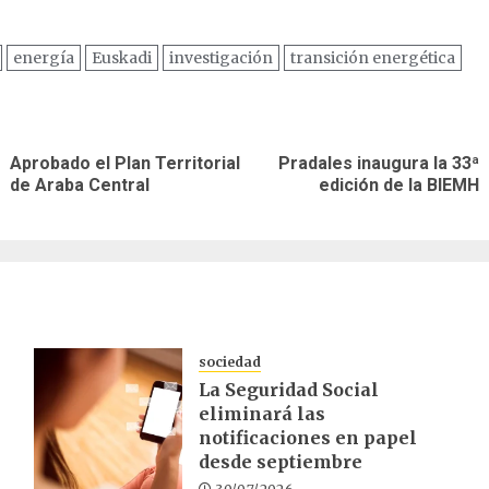
energía
Euskadi
investigación
transición energética
ación
Aprobado el Plan Territorial
Pradales inaugura la 33ª
Entrada
Siguiente
as
de Araba Central
edición de la BIEMH
anterior:
entrada:
sociedad
La Seguridad Social
eliminará las
notificaciones en papel
desde septiembre