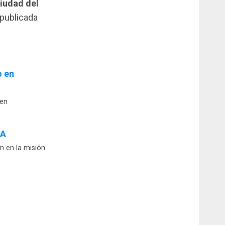
iudad del
 publicada
o en
 en
SA
n en la misión