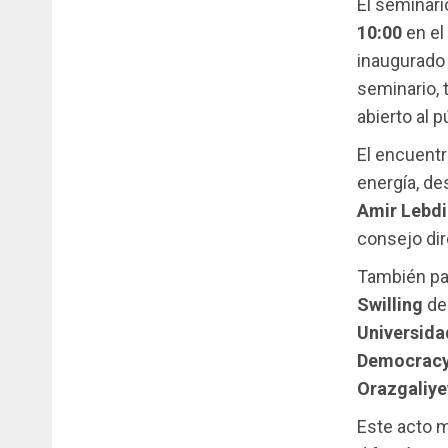
El seminari
10:00
en el
inaugurado
seminario, t
abierto al p
El encuentr
energía, de
Amir Lebdi
consejo di
También pa
Swilling
de
Universida
Democrac
Orazgaliye
Este acto m