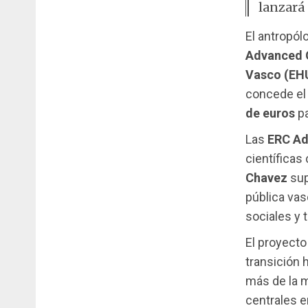
lanzará 
El antropó
Advanced 
Vasco (EH
concede e
de euros
pa
Las
ERC Ad
científicas
Chavez
sup
pública vas
sociales y 
El proyect
transición
más de la m
centrales e