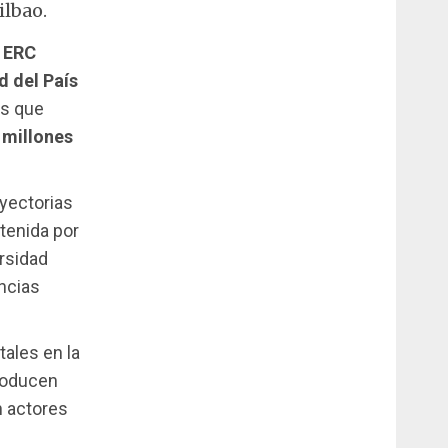
ilbao.
a
ERC
d del País
as que
 millones
yectorias
btenida por
ersidad
ncias
tales en la
roducen
n actores