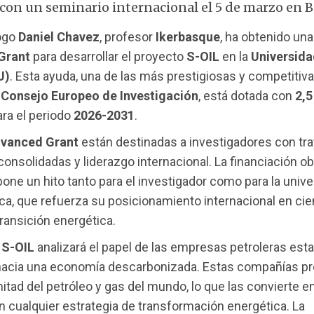
con un seminario internacional el 5 de marzo en B
logo
Daniel Chavez
, profesor
Ikerbasque
, ha obtenido un
Grant
para desarrollar el proyecto
S-OIL
en la
Universida
U)
. Esta ayuda, una de las más prestigiosas y competitiv
l
Consejo Europeo de Investigación
, está dotada con
2,5
ra el periodo
2026-2031
.
vanced Grant
están destinadas a investigadores con tra
 consolidadas y liderazgo internacional. La financiación o
one un hito tanto para el investigador como para la univ
ca, que refuerza su posicionamiento internacional en cie
transición energética.
o
S-OIL
analizará el papel de las empresas petroleras esta
 hacia una economía descarbonizada. Estas compañías p
itad del petróleo y gas del mundo, lo que las convierte e
n cualquier estrategia de transformación energética. La