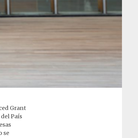
ced Grant
 del País
resas
o se