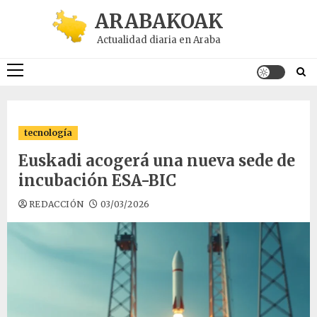
Saltar
ARABAKOAK
al
Actualidad diaria en Araba
contenido
Menú
principal
tecnología
Euskadi acogerá una nueva sede de
incubación ESA-BIC
REDACCIÓN
03/03/2026