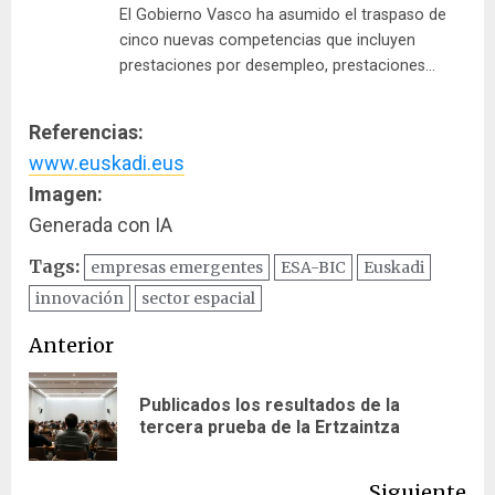
El Gobierno Vasco ha asumido el traspaso de
cinco nuevas competencias que incluyen
prestaciones por desempleo, prestaciones…
Referencias:
www.euskadi.eus
Imagen:
Generada con IA
Tags:
empresas emergentes
ESA-BIC
Euskadi
innovación
sector espacial
Navegación
Anterior
de
Publicados los resultados de la
En
entradas
tercera prueba de la Ertzaintza
ant
Siguiente