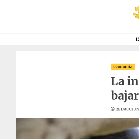
Saltar
al
contenido
I
economía
La i
bajar
REDACCIÓ