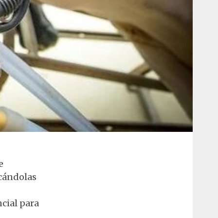
e
icándolas
cial para