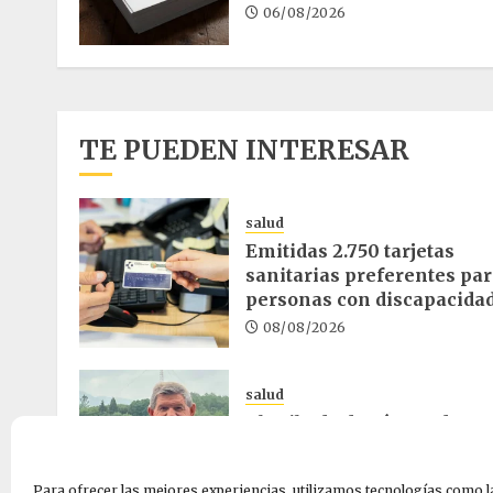
06/08/2026
TE PUEDEN INTERESAR
salud
Emitidas 2.750 tarjetas
sanitarias preferentes pa
personas con discapacida
08/08/2026
salud
El cribado de cáncer de
colon reduce un 30% la
mortalidad en Euskadi
Para ofrecer las mejores experiencias, utilizamos tecnologías como l