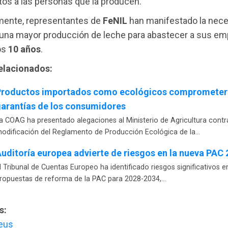
tos a las personas que la producen.
mente, representantes de
FeNIL
han manifestado la nece
 una mayor producción de leche para abastecer a sus e
os
10 años
.
relacionados:
Productos importados como ecológicos comprometer
arantías de los consumidores
a COAG ha presentado alegaciones al Ministerio de Agricultura contr
odificación del Reglamento de Producción Ecológica de la…
uditoría europea advierte de riesgos en la nueva PAC
l Tribunal de Cuentas Europeo ha identificado riesgos significativos e
ropuestas de reforma de la PAC para 2028-2034,…
s:
eus