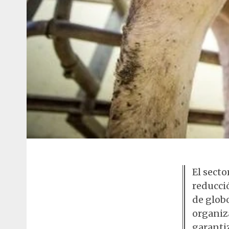
El sect
reducció
de globo
organiz
garantiz