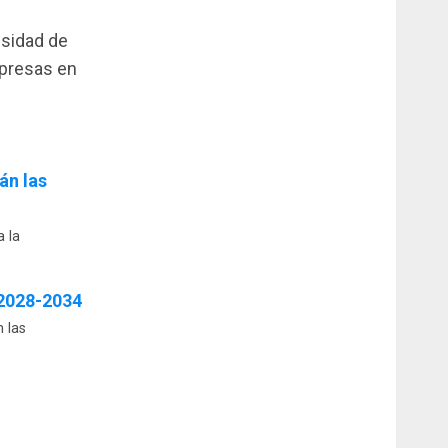
sidad de
mpresas en
án las
a la
 2028-2034
n las