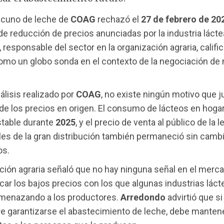
vacuno de leche de
COAG
rechazó el
27 de febrero de 20
 reducción de precios anunciadas por la industria lácte
, responsable del sector en la organización agraria, califi
omo un globo sonda en el contexto de la negociación de
álisis realizado por
COAG
, no existe ningún motivo que j
de los precios en origen. El consumo de lácteos en hoga
table durante
2025
, y el precio de venta al público de la l
ales de la gran distribución también permaneció sin camb
os.
ción agraria señaló que no hay ninguna señal en el merc
car los bajos precios con los que algunas industrias láct
enazando a los productores.
Arredondo
advirtió que si 
re garantizarse el abastecimiento de leche, debe manten