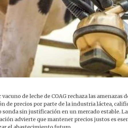
Ordeño de vaca en granja lechera
or vacuno de leche de COAG rechaza las amenazas d
n de precios por parte de la industria láctea, calif
 sonda sin justificación en un mercado estable. La
ación advierte que mantener precios justos es esen
ar el abastecimiento futuro.