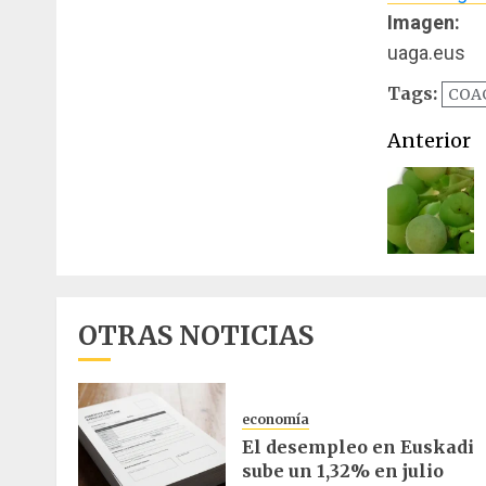
Imagen:
uaga.eus
Tags:
COA
Naveg
Anterior
de
entrad
OTRAS NOTICIAS
economía
El desempleo en Euskadi
sube un 1,32% en julio