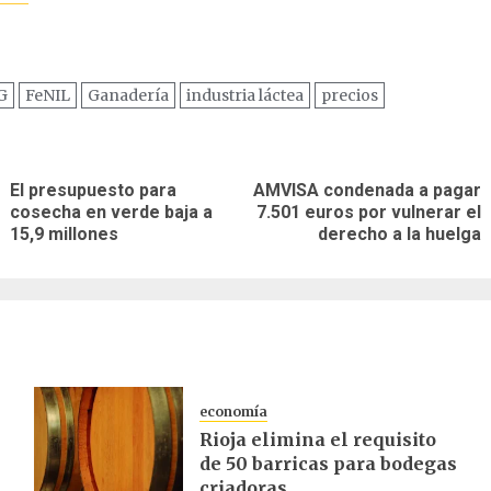
G
FeNIL
Ganadería
industria láctea
precios
ación
El presupuesto para
AMVISA condenada a pagar
Entrada
Siguiente
cosecha en verde baja a
7.501 euros por vulnerar el
as
anterior:
entrada:
15,9 millones
derecho a la huelga
economía
Rioja elimina el requisito
de 50 barricas para bodegas
criadoras