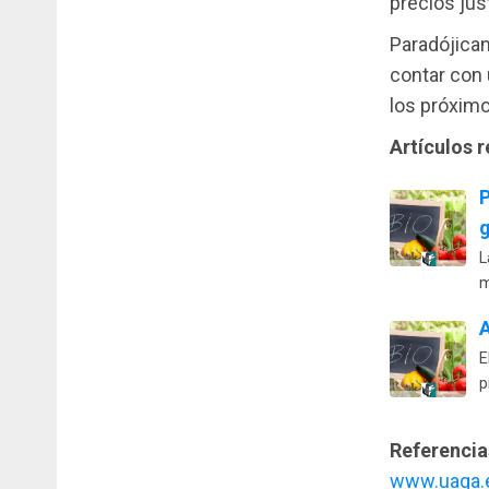
precios jus
Paradójica
contar con
los próxim
Artículos 
g
L
m
A
E
p
Referencia
www.uaga.