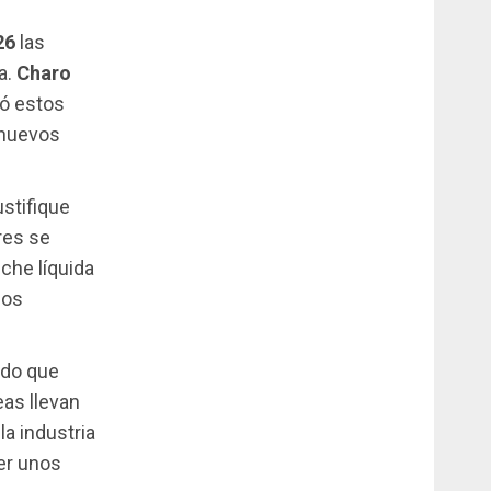
26
las
a.
Charo
có estos
 nuevos
ustifique
res se
eche líquida
ios
ado que
eas llevan
la industria
er unos