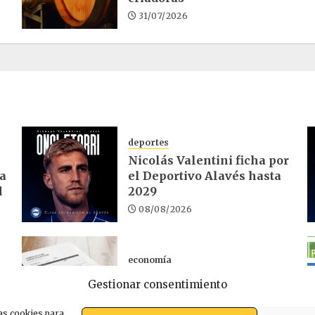
31/07/2026
deportes
Nicolás Valentini ficha por
ra
el Deportivo Alavés hasta
d
2029
08/08/2026
economía
El desempleo en Euskadi
Gestionar consentimiento
sube un 1,32% en julio
06/08/2026
as cookies para