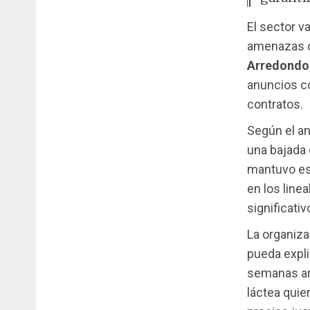
El sector 
amenazas de
Arredondo
anuncios c
contratos.
Según el an
una bajada 
mantuvo es
en los line
significativ
La organiza
pueda expli
semanas am
láctea quie